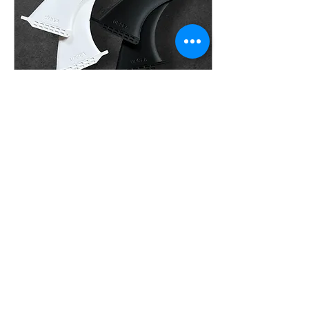
2026年6月9日
∙
3
分
UPSEA【限定50本】遊べ
ば遊ぶほど海が綺麗にな
る。次世代の生分解性バ
僕たちが毎日、熊本の川や
イオマス・フィン、遂 に
水路で泥にまみれながらゴ
ミを回収し、オフィスで3D
先行予約開始。
プリンターと格闘し、プロ
アスリートと共にテストを
重ねてきた「ひとつの答
え」が、遂に形になりまし
た。海を愛するすべてのサ
36
0
ーファーへ向けて、次の時
代のスタンダードとなる生