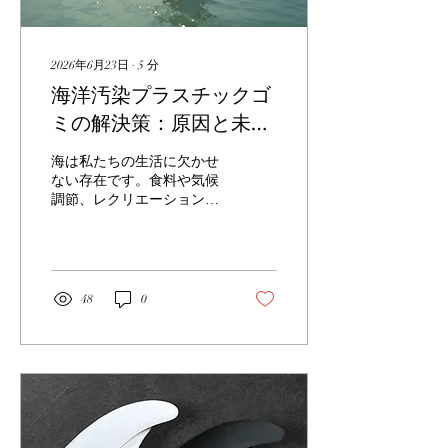
案、教育活動など多岐にわ
たります。これらの仕事
は、環境問題に対する意識
2026年6月23日
∙
5
分
の高まりとともに、ますま
海洋汚染プラスチックゴ
す重要になっています。 た
とえば、海洋生物学者は海
ミの解決策：原因と未来
の生態系を研究し、絶滅危
へのアプローチ
惧種の保護に取り組みま
海は私たちの生活に欠かせ
す。環境コンサルタントは
ない存在です。食料や気候
企業や自治体に対して環境
調節、レクリエーションの
に配慮した事業計画を提案
場として多くの恩恵をもた
し、持続可能な開発を支援
らしています。しかし、近
します。また、NGOや
年、海洋汚染（海洋プラス
NPOで働く人は、海洋ゴミ
チックゴミ）が深刻な問題
の清掃活動や啓発イベント
となり、海の生態系や人間
48
0
を企画し、地域社会の意識
の健康に大きな影響を与え
向上に貢献しています。 こ
ています。この記事では、
うした多様な職種があるた
海洋汚染の主な原因とその
め、自分の興味やスキルに
解決策について、わかりや
合ったキャ...
すく解説します。あなたも
一緒に、きれいな海を守る
ための一歩を踏み出してみ
ませんか。