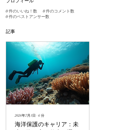
プロフィール
0
件のいいね！数
0
件のコメント数
0
件のベストアンサー数
記事
2026年7月1日
∙
6
分
海洋保護のキャリア：未