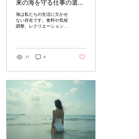
来の海を守る仕事の選択
肢
海は私たちの生活に欠かせ
ない存在です。食料や気候
調整、レクリエーションな
ど、多くの恩恵をもたらし
てくれます。しかし、海洋
汚染や生態系の破壊が進む
中で、海を守るための仕事
に関心を持つ人が増えてい
33
0
ます。この記事では、海洋
保護に携わるキャリアの選
択肢について、わかりやす
く紹介します。あなたがど
のように海の未来に貢献で
きるか、一緒に考えてみま
しょう。 海洋保護のキャリ
アとは？ 海洋保護のキャリ
アとは、海の環境を守り、
持続可能な利用を促進する
ための仕事全般を指しま
す。具体的には、海洋生物
の調査や保護活動、海洋ゴ
ミの回収、環境政策の立