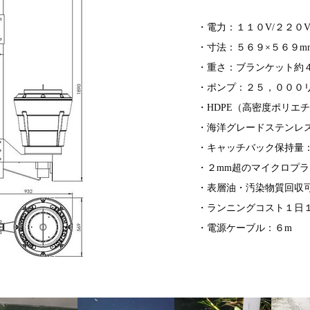
・電力：１１０V/２２０V 
・寸法：５６９×５６９m
・重さ：ブランケット約４
・ポンプ：２５，０００リ
・HDPE（高密度ポリエ
・海洋グレードステンレ
・キャッチバック保持量：
・２mm超のマイクロプ
・表層油・汚染物質回収
・ランニングコスト１日
・電源ケーブル：６m​