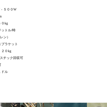
- ５００W
m
０kg
ットル/時
チレン）
スブラケット
２０kg
ラスチック回収可
可
１ドル