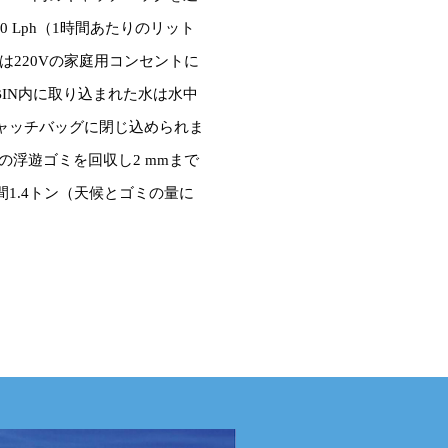
0 Lph（1時間あたりのリット
は220Vの家庭用コンセントに
BIN内に取り込まれた水は水中
ャッチバッグに閉じ込められま
kgの浮遊ゴミを回収し
2 mmまで
1.4トン（天候とゴミの量に