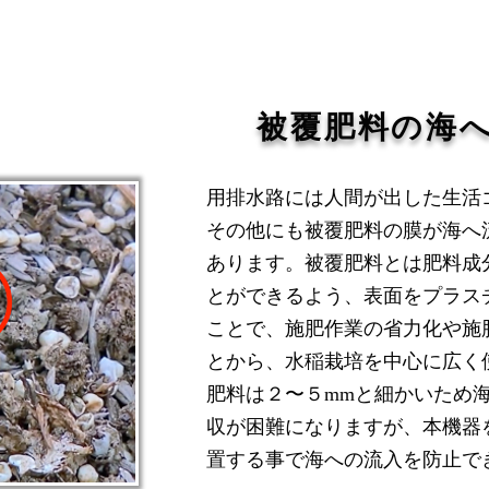
​被覆肥料の海
用排水路には人間が出した生活
その他にも被覆肥料の膜が海へ
あります。被覆肥料とは肥料成
とができるよう、表面をプラス
ことで、施肥作業の省力化や施
とから、水稲栽培を中心に広く
肥料は２〜５mmと細かいため
収が困難になりますが、本機器
置する事で海への流入を防止で