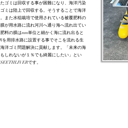
ったゴミは回収する事が困難になり、海洋汚染
たゴミは陸上で回収する。そうすることで海洋
す。また水稲栽培で使用されている被覆肥料の
の膜が用水路に流れ河川へ通り海へ流れ出てい
肥料の膜はmm単位と細かく海に流れ出ると
VERを用排水路に設置する事でそこを流れる生
し海洋ゴミ問題解決に貢献します。「未来の海
かもしれないが１％でも綺麗にしたい」とい
ETHLIVERです。