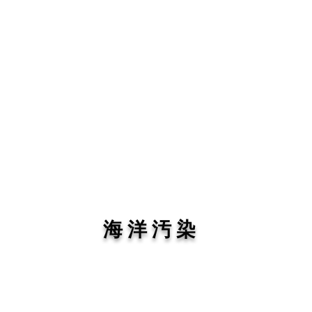
海 洋 汚 染