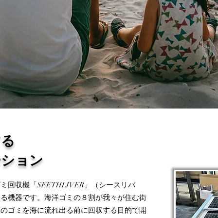
する
ーション
回収機「SEETHLIVER」（シースリバ
する機器です。海洋ゴミの８割が我々が住む街
そのゴミを海に流れ出る前に回収する目的で開