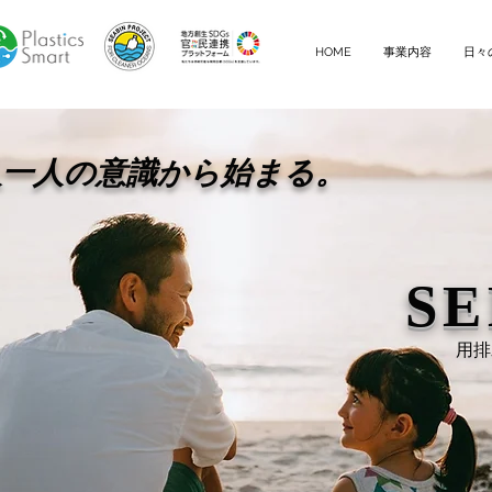
HOME
事業内容
日々
人一人の意識から始まる。
SE
用排