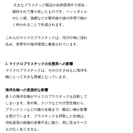
 大きなプラスチック製品が自然環境中で劣化・
破砕されて微小化したものです。ペットボトル
やレジ袋、漁網などが紫外線や波の作用で細か
く砕かれることで生成されます。
これらのマイクロプラスチックは、河川や海に流れ
込み、世界中の海洋環境に蓄積されています。
2. マイクロプラスチックの生態系への影響
マイクロプラスチックは、その小ささゆえに海洋生
物にとって大きな脅威となっています。
海洋生物への直接的な影響
多くの海洋生物がマイクロプラスチックを誤飲して
しまいます。魚や鳥、クジラなどの大型生物から、
プランクトンなどの微小生物まで、幅広い種が影響
を受けています。プラスチックを摂取した生物は、
消化器系の損傷や栄養不足に陥り、死に至るケース
も少なくありません。