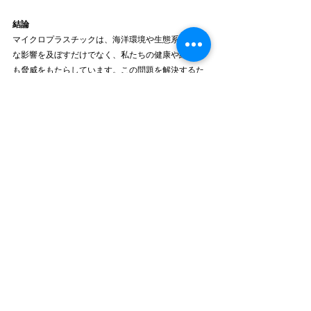
結論
マイクロプラスチックは、海洋環境や生態系に深刻
な影響を及ぼすだけでなく、私たちの健康や経済に
も脅威をもたらしています。この問題を解決するた
めには、個人の意識改革から企業や政府の取り組み
まで、あらゆるレベルでの行動が求められていま
す。私たち一人ひとりがプラスチックの使用を見直
し、持続可能な未来を築くための一歩を踏み出すこ
とが重要です。小さな行動の積み重ねが、やがて大
きな変化をもたらすことを忘れずに、今日からでき
ることから始めてみましょう。
blog
最新記事
すべて表示