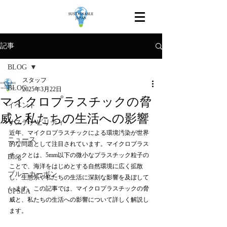
記事
BLOG
スタッフ
BLOG
2025年3月22日
マイクロプラスチックの脅
イベント
威と私たちの生活への影響
サステナビリティ
近年、マイクロプラスチックによる環境汚染が世界
ニュース
的な問題として注目されています。マイクロプラス
チックとは、5mm以下の微小なプラスチック粒子の
Blog
ことで、海洋をはじめとする自然環境に広く拡散
ブルーカーボン
し、生態系や私たちの生活に深刻な影響を及ぼして
います。この記事では、マイクロプラスチックの脅
UPSEA
威と、私たちの生活への影響について詳しく解説し
ます。