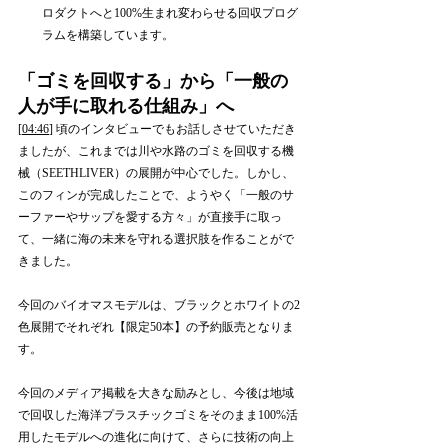
ロダクトへと100%生まれ変わらせる回収プログ
ラムを構築しています。
「ゴミを回収する」から「一般の
人が手に取れる仕組み」へ
[
04:46
] 頃のインタビューでもお話しさせていただき
ましたが、これまでは川や水路のゴミを回収する機
械（SEETHLIVER）の展開が中心でした。しかし、
このフィンが完成したことで、ようやく「一般のサ
ーファーやサップを愛する方々」が直接手に取っ
て、一緒に海の未来を守れる選択肢を作ることがで
きました。
今回のバイオマスモデルは、ブラックとホワイトの2
色展開でそれぞれ【限定50本】の予約販売となりま
す。
今回のメディア掲載を大きな励みとし、今後は地域
で回収した海洋プラスチックゴミをそのまま100%活
用したモデルへの進化に向けて、さらに技術の向上