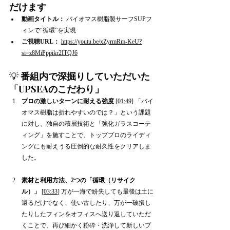
だけます
動画タイトル：
 バイオマス樹脂製サーフSUPフ
ィンで“循環”を実現
ご視聴URL：
https://youtu.be/xZyrmRm-KeU?
si=z8MiPppikr2ITQJ6
💡 
番組内で深掘りしていただいた
「UPSEAのこだわり」
プロの激しいターンに耐える強度
 [
01:49
] 「バイ
オマス樹脂は折れやすいのでは？」という課題
に対し、独自の積層技術と「強化ガラスコーテ
ィング」を施すことで、トッププロのライディ
ングにも耐えうる圧倒的な耐久性をクリアしま
した。
素材と利用方法、2つの「循環（リサイク
ル）」
 [
03:33
] 万が一海で紛失しても最後は土に
還るだけでなく、使い古したり、万が一破損し
たりしたフィンをオフィスへ送り返していただ
くことで、再び細かく粉砕・洗浄して新しいプ