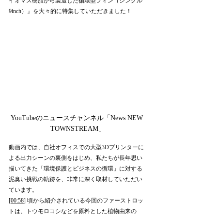
イオマス樹脂から製造した循環型フィン（シングル
9inch）』を大々的に特集していただきました！
YouTubeのニュースチャンネル「News NEW 
TOWNSTREAM」
動画内では、自社オフィスでの大型3Dプリンターに
よる出力シーンの裏側をはじめ、私たちが長年思い
描いてきた「環境保護とビジネスの循環」に対する
泥臭い挑戦の軌跡を、非常に深く取材していただい
ています。
[
00:58
] 頃から紹介されている今回のファーストロッ
トは、トウモロコシなどを原料とした植物由来の