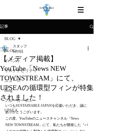
記事
BLOG
スタッフ
BLOG
6月9日
【メディア掲載】
イベント
YouTube「News NEW
サステナビリティ
TOWNSTREAM」にて、
ニュース
UPSEAの循環型フィンが特集
Blog
されました！
ブルーカーボン
いつもSUSTAINABLE JAPANを応援いただき、誠に
UPSEA
ありがとうございます。
この度、YouTubeのニュースチャンネル「News 
NEW TOWNSTREAM」にて、私たちが開発した『バ