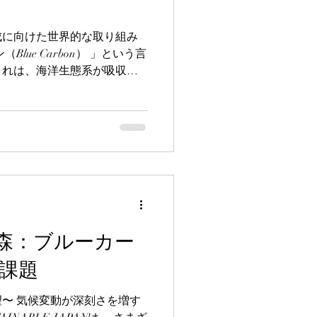
成に向けた世界的な取り組み
lue Carbon） 」という言
これは、海洋生態系が吸収・
）を指し、これに基づく「 ブ
の森：ブルーカー
課題
〜 気候変動が深刻さを増す