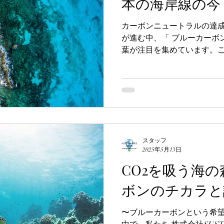
本の海岸線の今
カーボンニュートラルの達
が進む中、「 ブルーカーボン（B
葉が注目を集めています。
固定する二酸化炭素（CO₂
ルーカーボンクレジット...
スタッフ
2025年5月13日
CO2を吸う海
ボンのチカラと
〜ブルーカーボンという希望