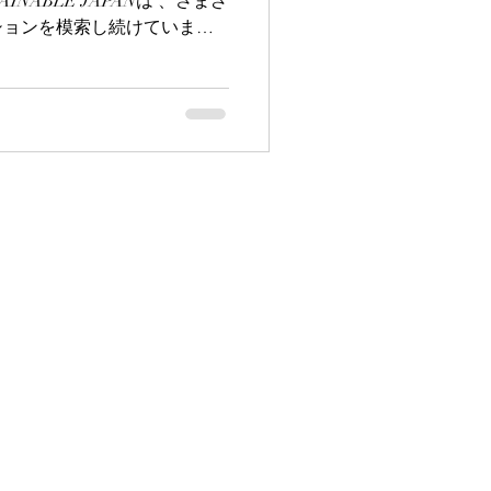
INABLE JAPANは 、さまざ
ションを模索し続けていま
目しているのが「 ブルーカー
炭素吸収源です。...