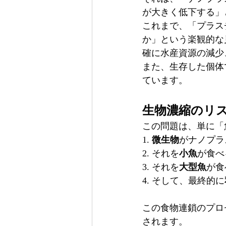
が大きく低下する」
これまで、「プラス
か」という楽観的な
確に水産資源の減少
また、生存した個体
ています。
生物濃縮のリ
この問題は、単に「
1. 
微生物
がナノプラ
2. それを
小魚
が食べ
3. それを
大型魚
が食
4. そして、最終的に
この食物連鎖のプロ
されます。