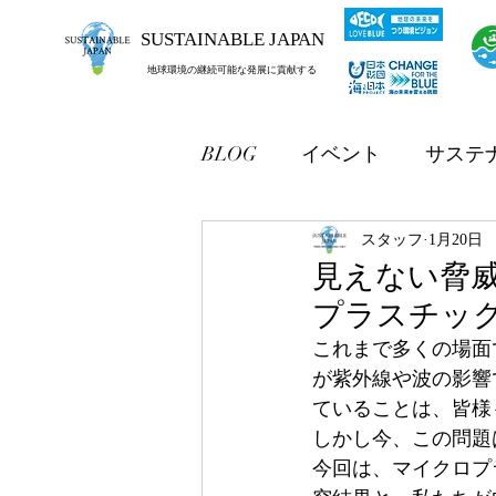
SUSTAINABLE JAPAN
地球環境の継続可能な発展に貢献する
BLOG
イベント
サステ
スタッフ
1月20日
見えない脅
プラスチッ
これまで多くの場面
が紫外線や波の影響
ていることは、皆様
しかし今、この問題
今回は、マイクロプ